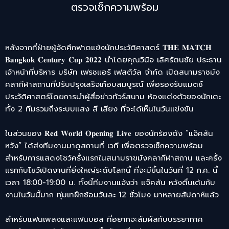
ตรวจเช็กความพร้อม
หลังจากที่ฝ่ายผู้จัดศึกฟาดแข้งนักประวัติศาสตร์ 𝐓𝐇𝐄 𝐌𝐀𝐓𝐂𝐇
𝐁𝐚𝐧𝐠𝐤𝐨𝐤 𝐂𝐞𝐧𝐭𝐮𝐫𝐲 𝐂𝐮𝐩 𝟐𝟎𝟐𝟐 นำโดยคุณวินิจ เลิศรัตนชัย ประธาน
เจ้าหน้าที่บริหาร บริษัท เฟรชแอร์ เฟสติวัล จำกัด เปิดสนามราชมัง
คลากีฬาสถานที่ปรับปรุงเสร็จเกือบสมบูรณ์ เพื่อรองรับแมตซ์
ประวัติศาสตร์โดยการนำผู้สื่อข่าวทัวร์สนาม ห้องแต่งตัวของนักเตะ
ทั้ง 2 ทีมรวมถึงระบบแสง สี เสียง ที่จะได้เห็นในวันแข่งขัน
ในส่วนของ 𝐑𝐞𝐝 𝐖𝐨𝐫𝐥𝐝 𝐎𝐩𝐞𝐧𝐢𝐧𝐠 𝐋𝐢𝐯𝐞 ของนักร้องดัง “แจ็คสัน
หวัง” ได้ส่งทีมงานมาดูสถานที่ เวที เพื่อตรวจเช็กความพร้อม
สำหรับการแสดงโชว์ครั้งแรกในสนามราขมังคลากีฬาสถาน และครั้ง
แรกกับโชว์เปิดงานที่ยิ่งใหญ่ระดับโลกนี้ ที่จะมีขึ้นในวันที่ 12 ก.ค. นี้
เวลา 18:00-19:00 น. ทั้งนี้ทีมงานแจ้งว่า แจ็คสัน หวังตื่นเต้นกับ
งานในวันนี้มาก ทุ่มเทฝึกซ้อมวันละ 12 ชั่วโมง มาหลายสัปดาห์แล้ว
สำหรับแฟนเพลงและแฟนบอล ที่อยากจะสัมผัสกับบรรยากาศ