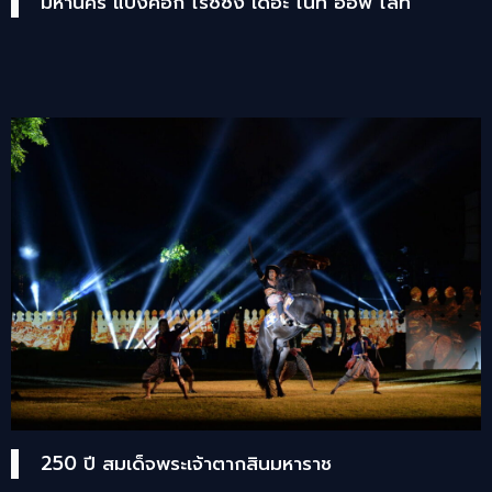
มหานคร แบงค็อก ไรซ์ซิ่ง เดอะ ไนท์ ออฟ ไลท์
250 ปี สมเด็จพระเจ้าตากสินมหาราช