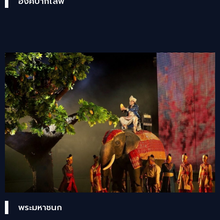
องค์บากไลฟ์
พระมหาชนก