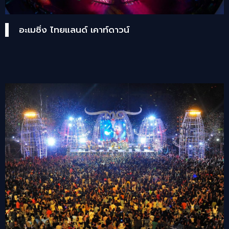
อะเมซิ่ง ไทยแลนด์ เคาท์ดาวน์