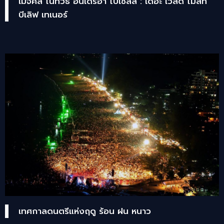
เมจิคัล ไนท์วิธ อันเดรอา โบเชลลี : เดอะ เวิลด์ โมสท์
บีเลิฟ เทเนอร์
เทศกาลดนตรีแห่งฤดู ร้อน ฝน หนาว